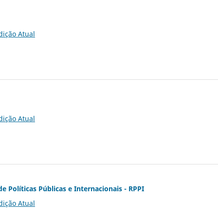
dição Atual
dição Atual
de Políticas Públicas e Internacionais - RPPI
dição Atual