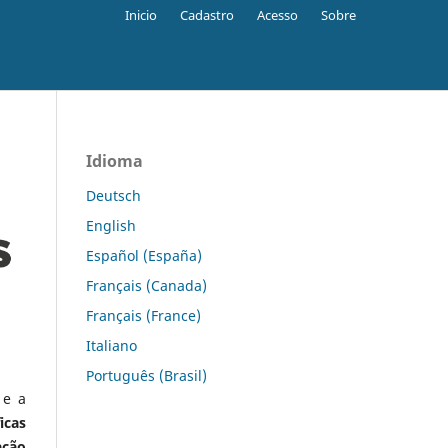
Inicio
Cadastro
Acesso
Sobre
Idioma
Deutsch
English
Español (España)
Français (Canada)
Français (France)
Italiano
Português (Brasil)
 e a
icas
ação