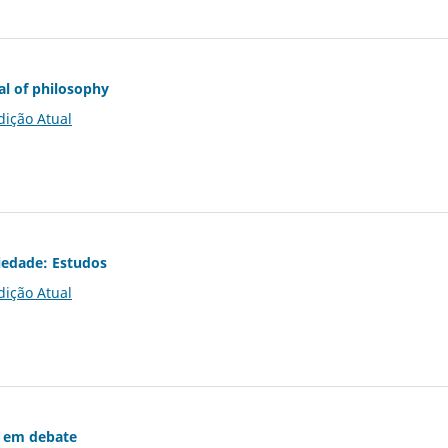
al of philosophy
dição Atual
iedade: Estudos
dição Atual
 em debate