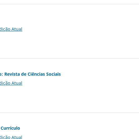
dição Atual
o: Revista de Ciências Sociais
dição Atual
 Currículo
dição Atual