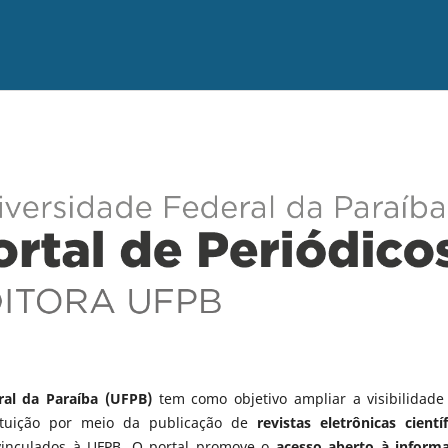
ral da Paraíba (UFPB)
tem como objetivo ampliar a visibilidade
tituição por meio da publicação de
revistas eletrônicas científ
vinculados à UFPB. O portal promove o
acesso aberto à inform