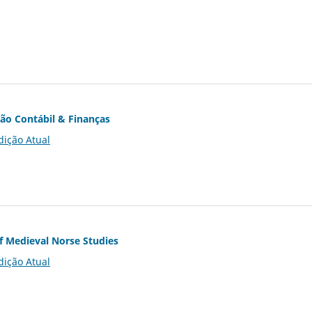
ção Contábil & Finanças
dição Atual
of Medieval Norse Studies
dição Atual