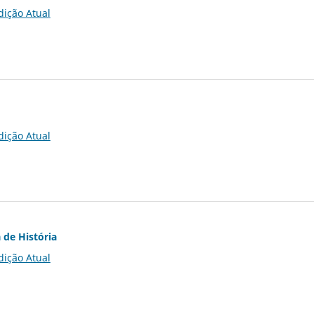
dição Atual
dição Atual
 de História
dição Atual