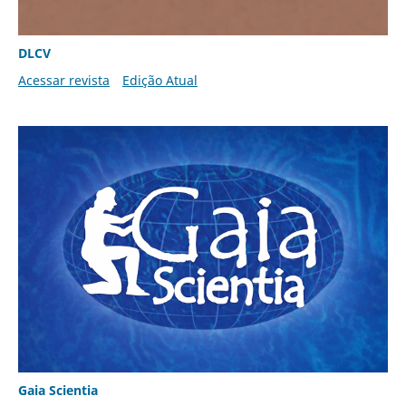
DLCV
Acessar revista
Edição Atual
Gaia Scientia