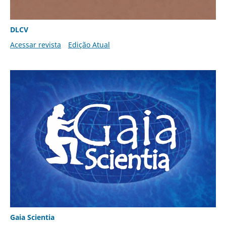
DLCV
Acessar revista
Edição Atual
Gaia Scientia