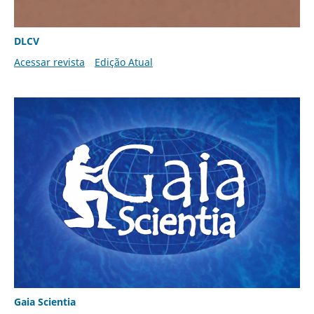
DLCV
Acessar revista
Edição Atual
Gaia Scientia