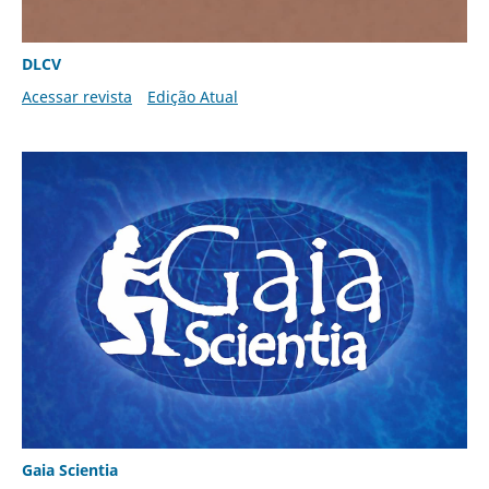
DLCV
Acessar revista
Edição Atual
Gaia Scientia