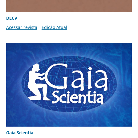
DLCV
Acessar revista
Edição Atual
Gaia Scientia