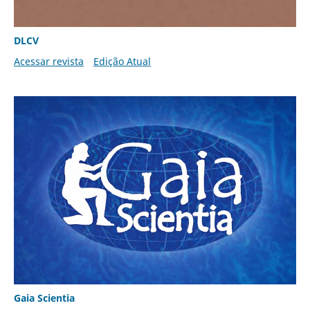
DLCV
Acessar revista
Edição Atual
Gaia Scientia