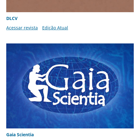
DLCV
Acessar revista
Edição Atual
Gaia Scientia