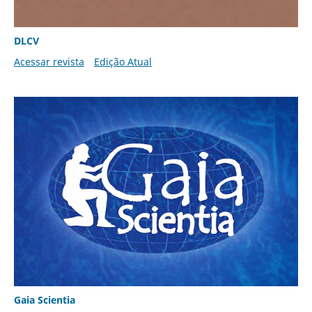
DLCV
Acessar revista
Edição Atual
Gaia Scientia