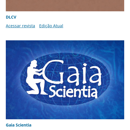
DLCV
Acessar revista
Edição Atual
Gaia Scientia