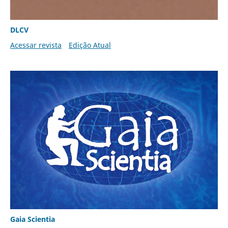
DLCV
Acessar revista
Edição Atual
Gaia Scientia