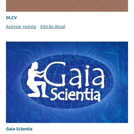
DLCV
Acessar revista
Edição Atual
Gaia Scientia