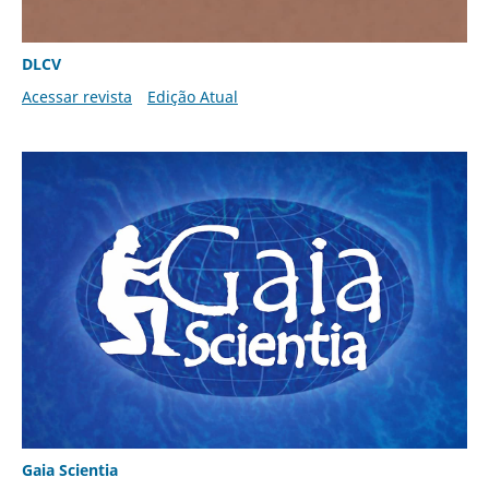
DLCV
Acessar revista
Edição Atual
Gaia Scientia