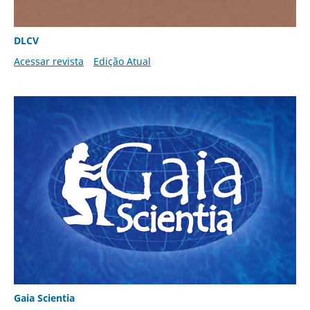
DLCV
Acessar revista
Edição Atual
Gaia Scientia