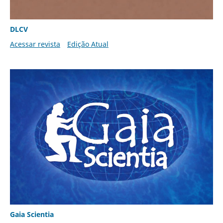
DLCV
Acessar revista
Edição Atual
Gaia Scientia