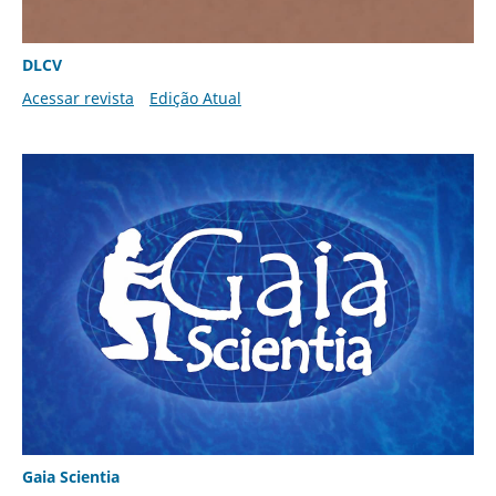
DLCV
Acessar revista
Edição Atual
Gaia Scientia