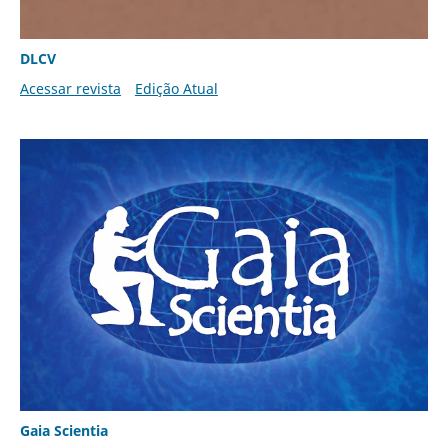
DLCV
Acessar revista
Edição Atual
Gaia Scientia