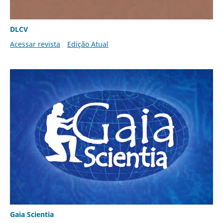
DLCV
Acessar revista
Edição Atual
Gaia Scientia