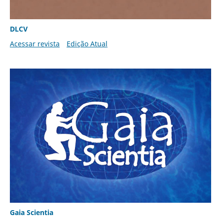
DLCV
Acessar revista
Edição Atual
Gaia Scientia