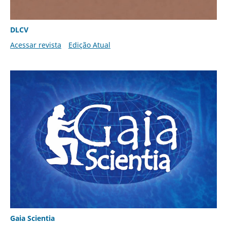
DLCV
Acessar revista
Edição Atual
Gaia Scientia