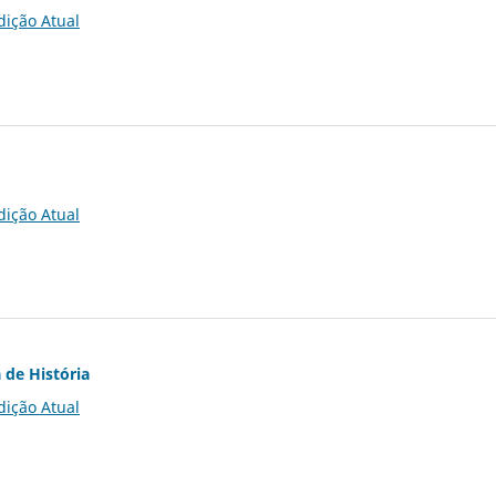
dição Atual
dição Atual
 de História
dição Atual