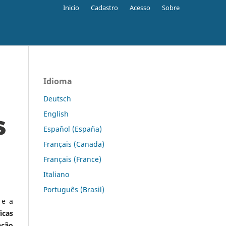
Inicio
Cadastro
Acesso
Sobre
Idioma
Deutsch
English
Español (España)
Français (Canada)
Français (France)
Italiano
Português (Brasil)
 e a
icas
ação