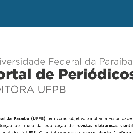
ral da Paraíba (UFPB)
tem como objetivo ampliar a visibilidade
tituição por meio da publicação de
revistas eletrônicas científ
vinculados à UFPB. O portal promove o
acesso aberto à inform