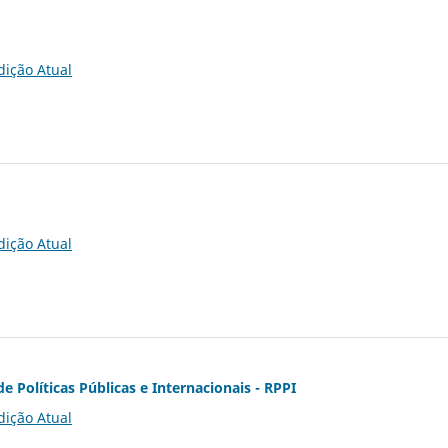
dição Atual
dição Atual
de Políticas Públicas e Internacionais - RPPI
dição Atual