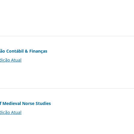
ção Contábil & Finanças
dição Atual
of Medieval Norse Studies
dição Atual