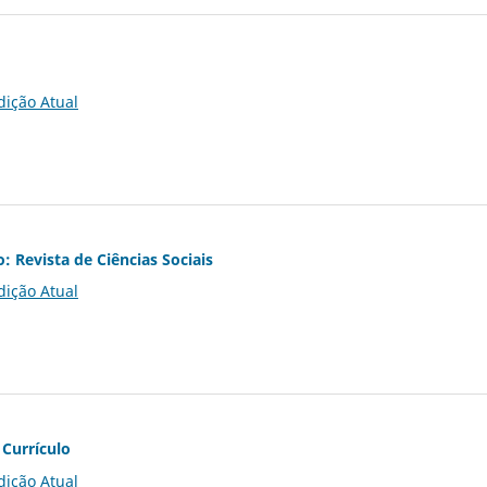
dição Atual
o: Revista de Ciências Sociais
dição Atual
 Currículo
dição Atual