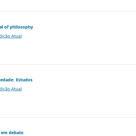
al of philosophy
dição Atual
iedade: Estudos
dição Atual
 em debate