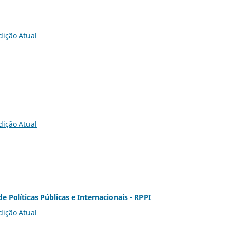
dição Atual
dição Atual
de Políticas Públicas e Internacionais - RPPI
dição Atual