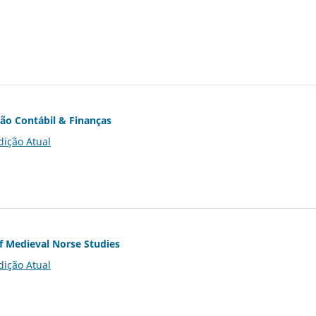
ção Contábil & Finanças
dição Atual
of Medieval Norse Studies
dição Atual