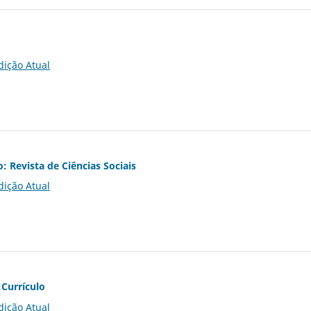
dição Atual
o: Revista de Ciências Sociais
dição Atual
 Currículo
dição Atual