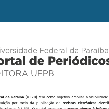
ral da Paraíba (UFPB)
tem como objetivo ampliar a visibilidade
tituição por meio da publicação de
revistas eletrônicas científ
vinculados à UFPB. O portal promove o
acesso aberto à inform