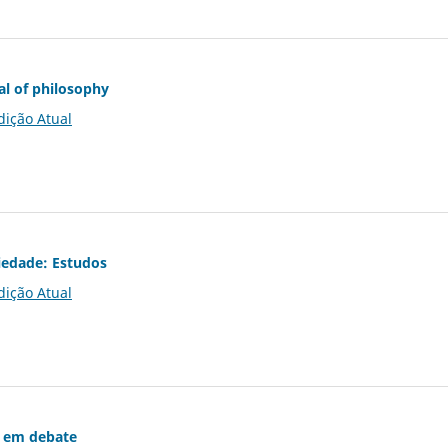
al of philosophy
dição Atual
iedade: Estudos
dição Atual
 em debate