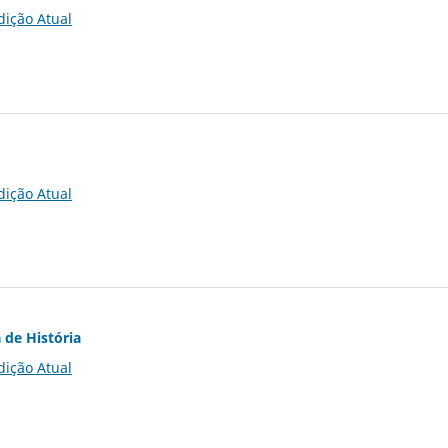
dição Atual
dição Atual
 de História
dição Atual