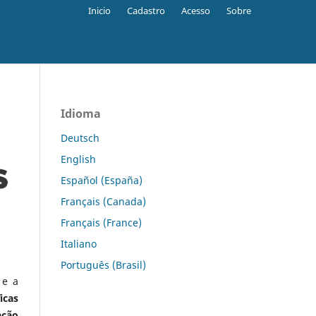
Inicio
Cadastro
Acesso
Sobre
Idioma
Deutsch
English
Español (España)
Français (Canada)
Français (France)
Italiano
Português (Brasil)
 e a
icas
ação