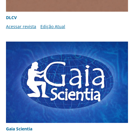
DLCV
Acessar revista
Edição Atual
Gaia Scientia