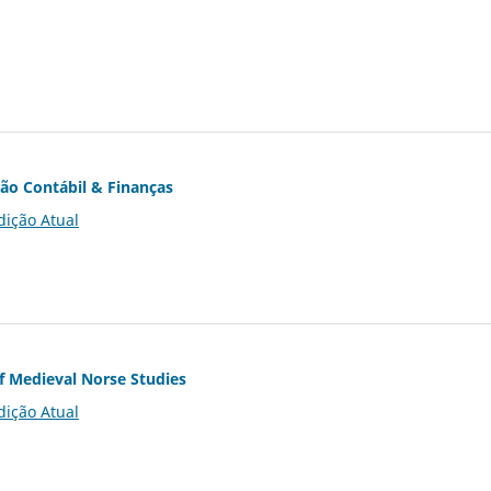
ção Contábil & Finanças
dição Atual
of Medieval Norse Studies
dição Atual