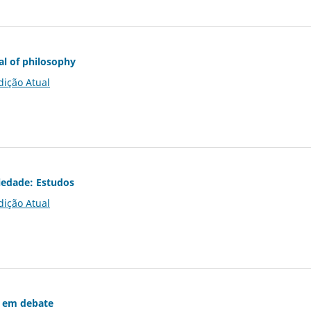
al of philosophy
dição Atual
iedade: Estudos
dição Atual
 em debate