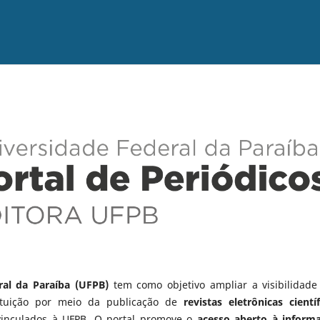
ral da Paraíba (UFPB)
tem como objetivo ampliar a visibilidade
tituição por meio da publicação de
revistas eletrônicas científ
vinculados à UFPB. O portal promove o
acesso aberto à inform