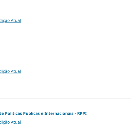
dição Atual
dição Atual
de Políticas Públicas e Internacionais - RPPI
dição Atual