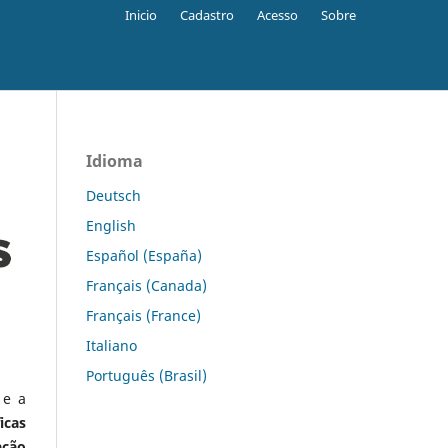
Inicio
Cadastro
Acesso
Sobre
Idioma
Deutsch
English
Español (España)
Français (Canada)
Français (France)
Italiano
Português (Brasil)
 e a
icas
ação