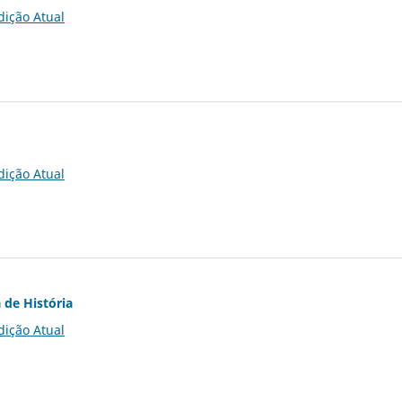
dição Atual
dição Atual
 de História
dição Atual