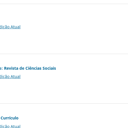
dição Atual
o: Revista de Ciências Sociais
dição Atual
 Currículo
dição Atual