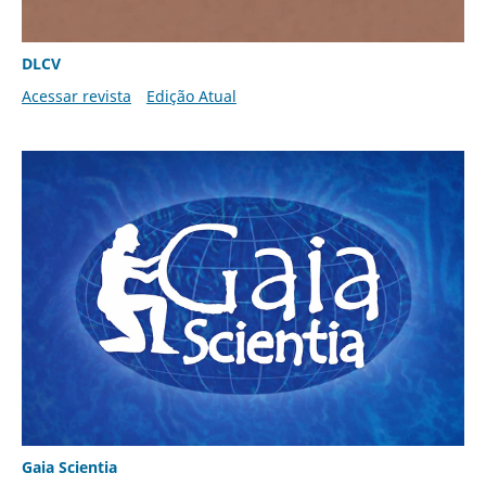
DLCV
Acessar revista
Edição Atual
Gaia Scientia