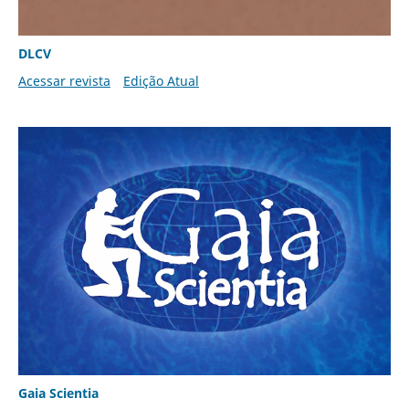
DLCV
Acessar revista
Edição Atual
Gaia Scientia