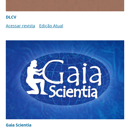
DLCV
Acessar revista
Edição Atual
Gaia Scientia