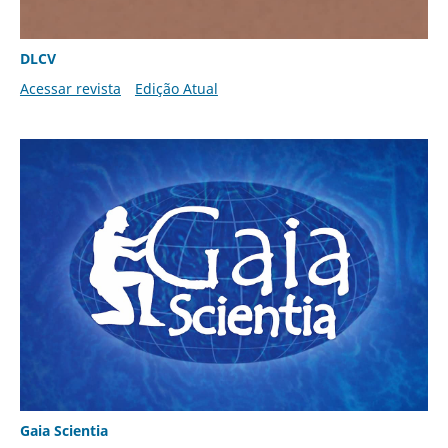
DLCV
Acessar revista
Edição Atual
Gaia Scientia