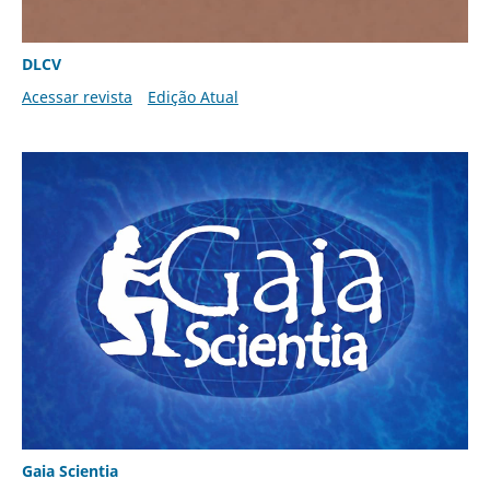
DLCV
Acessar revista
Edição Atual
Gaia Scientia