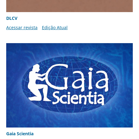
DLCV
Acessar revista
Edição Atual
Gaia Scientia