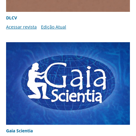
DLCV
Acessar revista
Edição Atual
Gaia Scientia