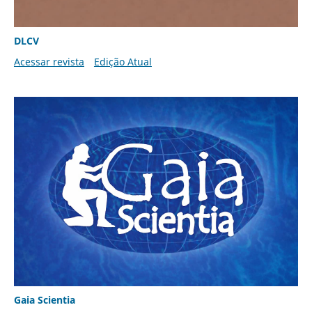
DLCV
Acessar revista
Edição Atual
Gaia Scientia