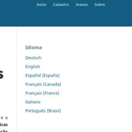
Inicio
Cadastro
Acesso
Sobre
Idioma
Deutsch
English
Español (España)
Français (Canada)
Français (France)
Italiano
Português (Brasil)
 e a
icas
ação