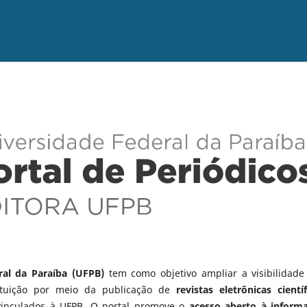
ral da Paraíba (UFPB)
tem como objetivo ampliar a visibilidade
tituição por meio da publicação de
revistas eletrônicas científ
vinculados à UFPB. O portal promove o
acesso aberto à inform