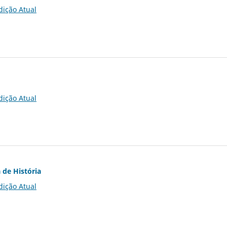
dição Atual
dição Atual
 de História
dição Atual