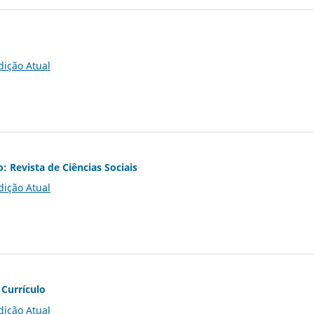
dição Atual
o: Revista de Ciências Sociais
dição Atual
 Currículo
dição Atual