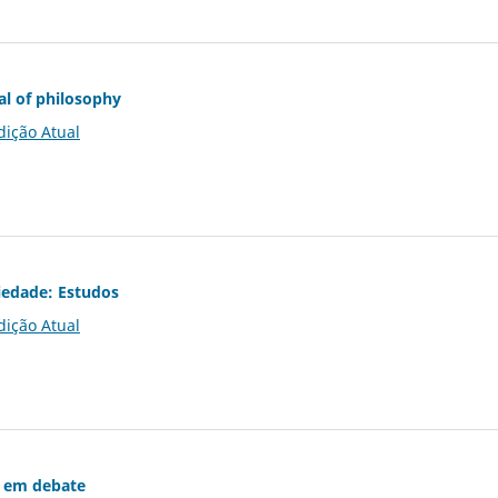
al of philosophy
dição Atual
iedade: Estudos
dição Atual
 em debate