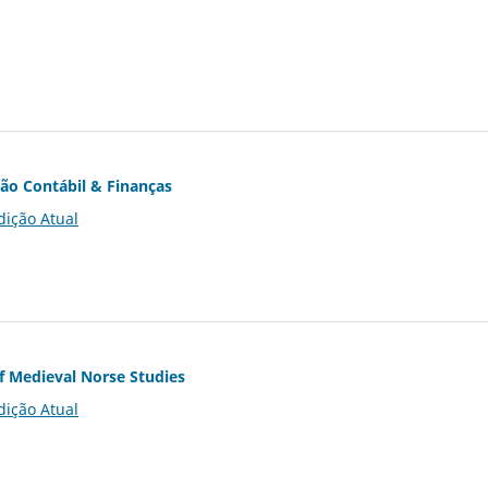
ção Contábil & Finanças
dição Atual
of Medieval Norse Studies
dição Atual