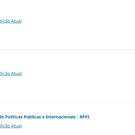
dição Atual
dição Atual
de Políticas Públicas e Internacionais - RPPI
dição Atual