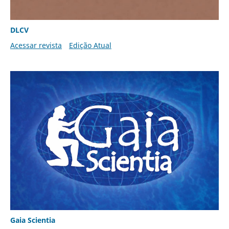
DLCV
Acessar revista
Edição Atual
Gaia Scientia