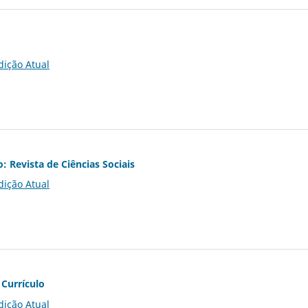
dição Atual
o: Revista de Ciências Sociais
dição Atual
 Currículo
dição Atual