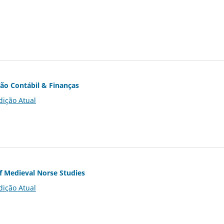
ção Contábil & Finanças
dição Atual
of Medieval Norse Studies
dição Atual