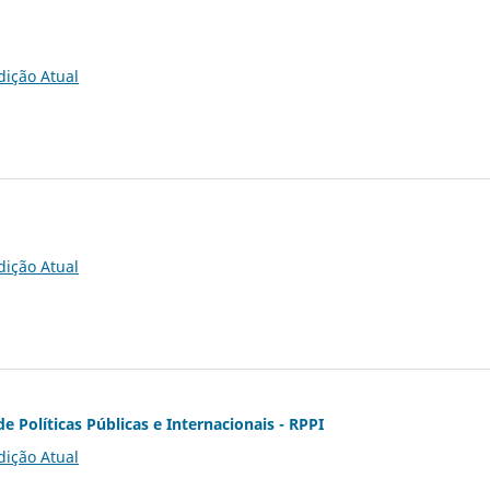
dição Atual
dição Atual
de Políticas Públicas e Internacionais - RPPI
dição Atual