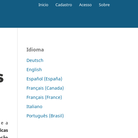
Inicio
Cadastro
Acesso
Sobre
Idioma
Deutsch
English
Español (España)
Français (Canada)
Français (France)
Italiano
Português (Brasil)
 e a
icas
ação