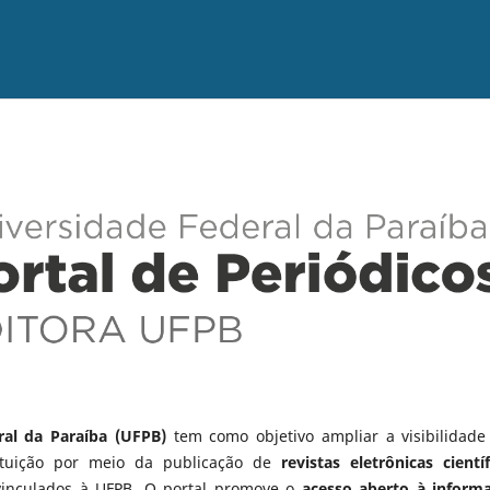
ral da Paraíba (UFPB)
tem como objetivo ampliar a visibilidade
tituição por meio da publicação de
revistas eletrônicas científ
vinculados à UFPB. O portal promove o
acesso aberto à inform