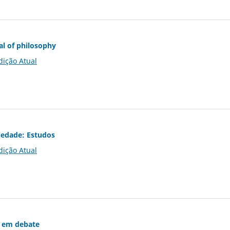
al of philosophy
dição Atual
iedade: Estudos
dição Atual
 em debate