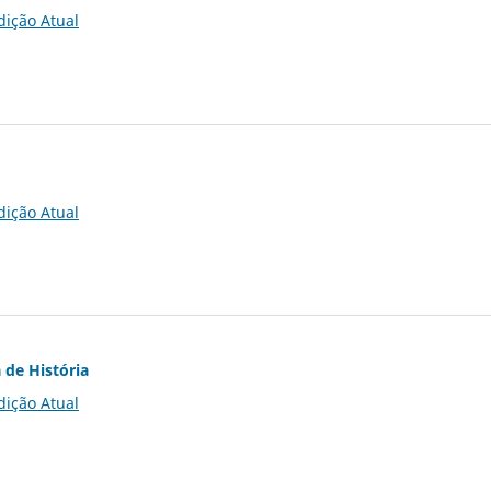
dição Atual
dição Atual
 de História
dição Atual