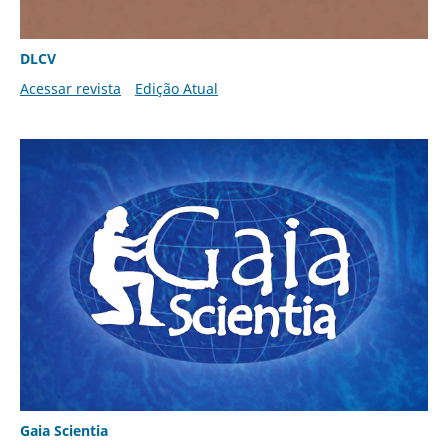
DLCV
Acessar revista
Edição Atual
Gaia Scientia