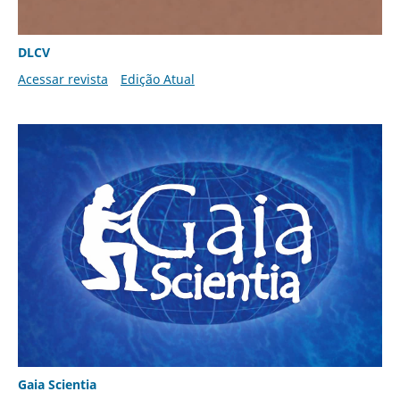
DLCV
Acessar revista
Edição Atual
Gaia Scientia