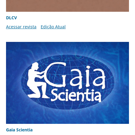
DLCV
Acessar revista
Edição Atual
Gaia Scientia