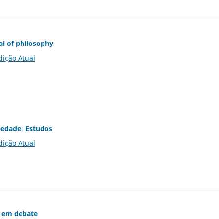
al of philosophy
dição Atual
iedade: Estudos
dição Atual
 em debate