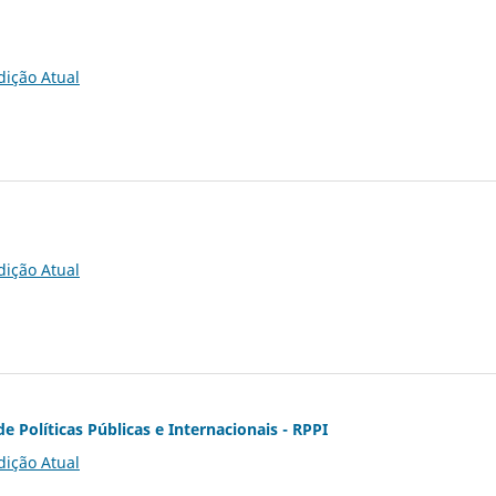
dição Atual
dição Atual
de Políticas Públicas e Internacionais - RPPI
dição Atual