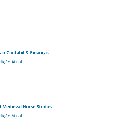
ção Contábil & Finanças
dição Atual
of Medieval Norse Studies
dição Atual