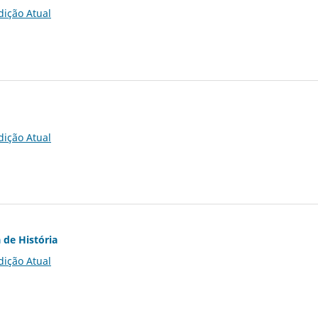
dição Atual
dição Atual
 de História
dição Atual