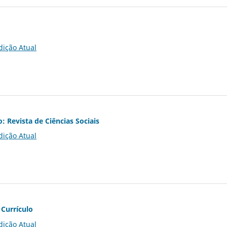
dição Atual
o: Revista de Ciências Sociais
dição Atual
 Currículo
dição Atual