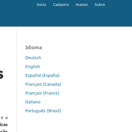
Inicio
Cadastro
Acesso
Sobre
Idioma
Deutsch
English
Español (España)
Français (Canada)
Français (France)
Italiano
Português (Brasil)
 e a
icas
ação