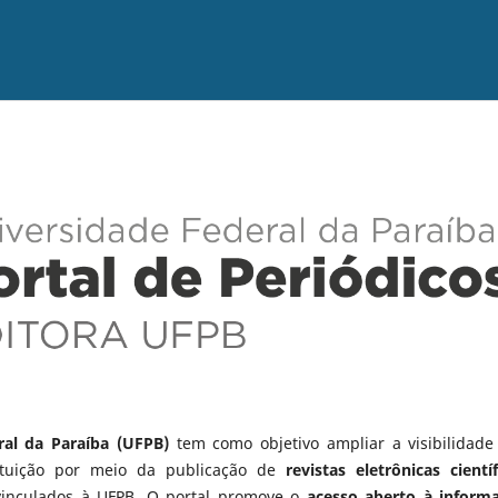
ral da Paraíba (UFPB)
tem como objetivo ampliar a visibilidade
tituição por meio da publicação de
revistas eletrônicas científ
vinculados à UFPB. O portal promove o
acesso aberto à inform