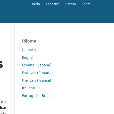
Inicio
Cadastro
Acesso
Sobre
Idioma
Deutsch
English
Español (España)
Français (Canada)
Français (France)
Italiano
Português (Brasil)
 e a
icas
ação