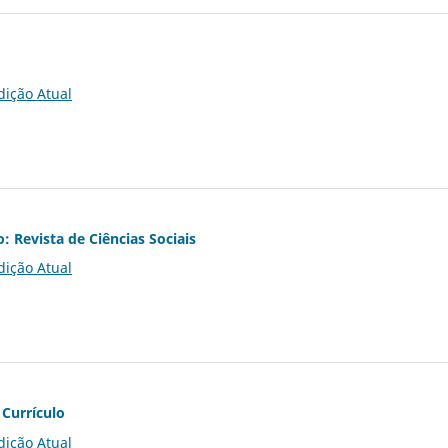
dição Atual
o: Revista de Ciências Sociais
dição Atual
 Currículo
dição Atual