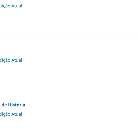
dição Atual
dição Atual
 de História
dição Atual