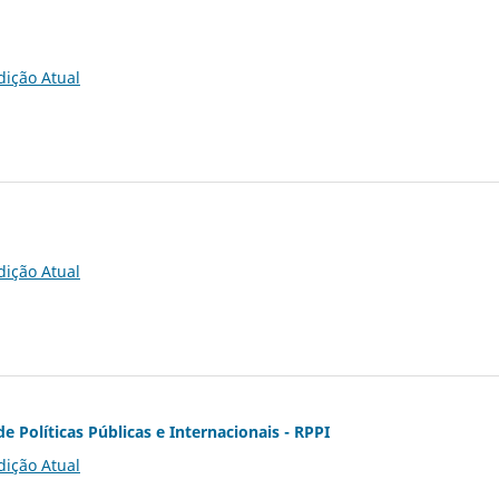
dição Atual
dição Atual
de Políticas Públicas e Internacionais - RPPI
dição Atual