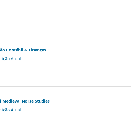
ção Contábil & Finanças
dição Atual
of Medieval Norse Studies
dição Atual