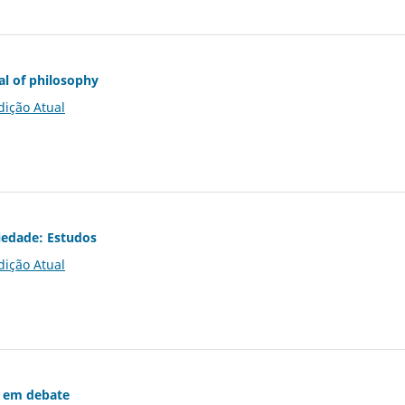
al of philosophy
dição Atual
iedade: Estudos
dição Atual
 em debate