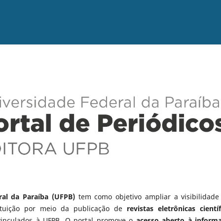
ral da Paraíba (UFPB)
tem como objetivo ampliar a visibilidade
tituição por meio da publicação de
revistas eletrônicas científ
vinculados à UFPB. O portal promove o
acesso aberto à inform