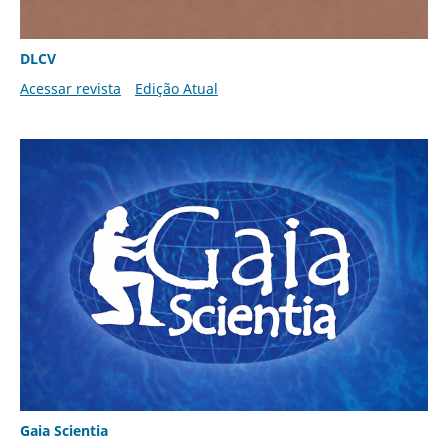
DLCV
Acessar revista
Edição Atual
Gaia Scientia