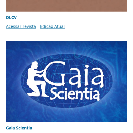
DLCV
Acessar revista
Edição Atual
Gaia Scientia