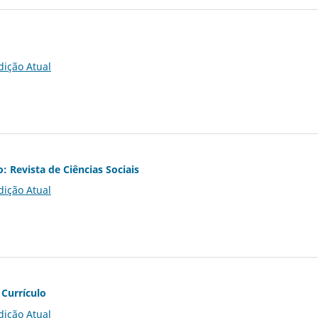
dição Atual
o: Revista de Ciências Sociais
dição Atual
 Currículo
dição Atual