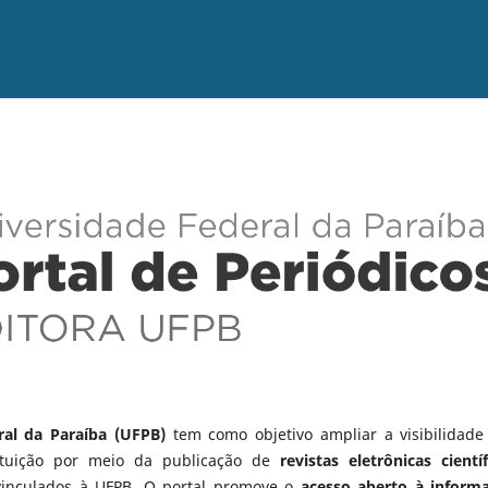
ral da Paraíba (UFPB)
tem como objetivo ampliar a visibilidade
tituição por meio da publicação de
revistas eletrônicas científ
vinculados à UFPB. O portal promove o
acesso aberto à inform