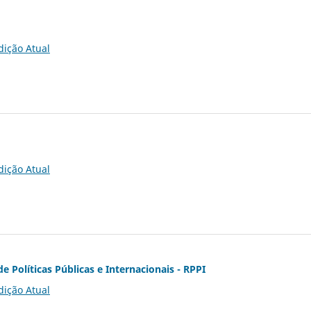
dição Atual
dição Atual
de Políticas Públicas e Internacionais - RPPI
dição Atual