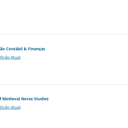
ção Contábil & Finanças
dição Atual
of Medieval Norse Studies
dição Atual