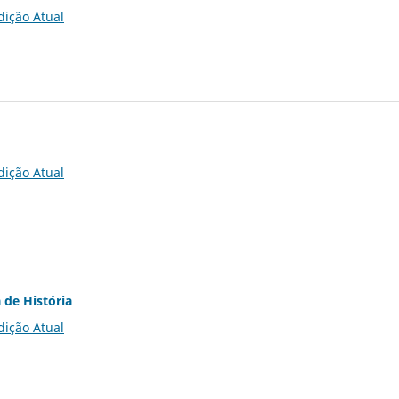
dição Atual
dição Atual
 de História
dição Atual