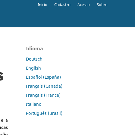
Inicio
Cadastro
Acesso
Sobre
Idioma
Deutsch
English
Español (España)
Français (Canada)
Français (France)
Italiano
Português (Brasil)
 e a
icas
ação