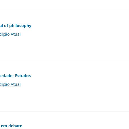
al of philosophy
dição Atual
iedade: Estudos
dição Atual
 em debate