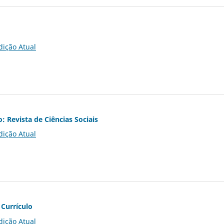
dição Atual
o: Revista de Ciências Sociais
dição Atual
 Currículo
dição Atual