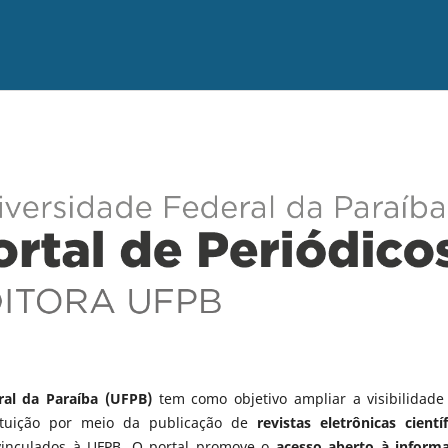
ral da Paraíba (UFPB)
tem como objetivo ampliar a visibilidade
tituição por meio da publicação de
revistas eletrônicas científ
vinculados à UFPB. O portal promove o
acesso aberto à inform