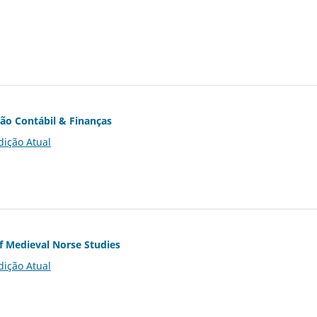
ção Contábil & Finanças
dição Atual
of Medieval Norse Studies
dição Atual