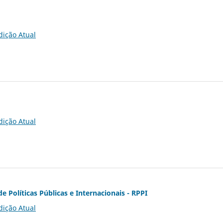
dição Atual
dição Atual
de Políticas Públicas e Internacionais - RPPI
dição Atual