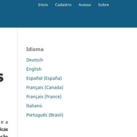
Inicio
Cadastro
Acesso
Sobre
Idioma
Deutsch
English
Español (España)
Français (Canada)
Français (France)
Italiano
Português (Brasil)
 e a
icas
ação