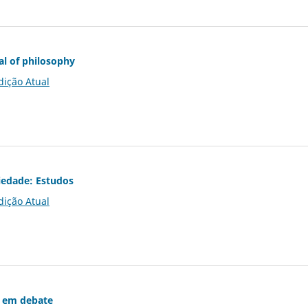
al of philosophy
dição Atual
iedade: Estudos
dição Atual
 em debate