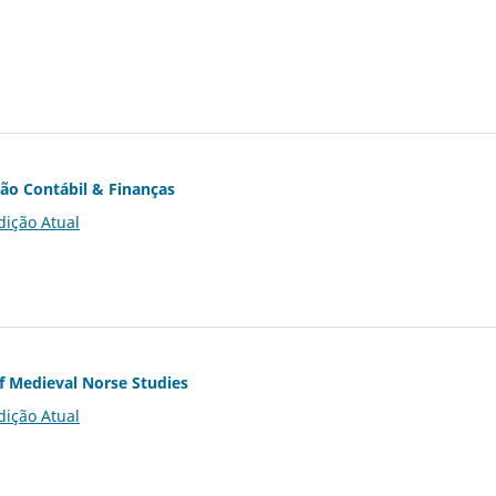
ção Contábil & Finanças
dição Atual
of Medieval Norse Studies
dição Atual