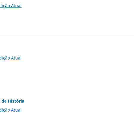
dição Atual
dição Atual
 de História
dição Atual