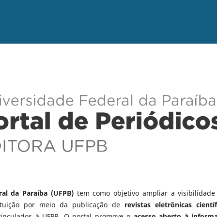
ral da Paraíba (UFPB)
tem como objetivo ampliar a visibilidade
tituição por meio da publicação de
revistas eletrônicas científ
vinculados à UFPB. O portal promove o
acesso aberto à inform