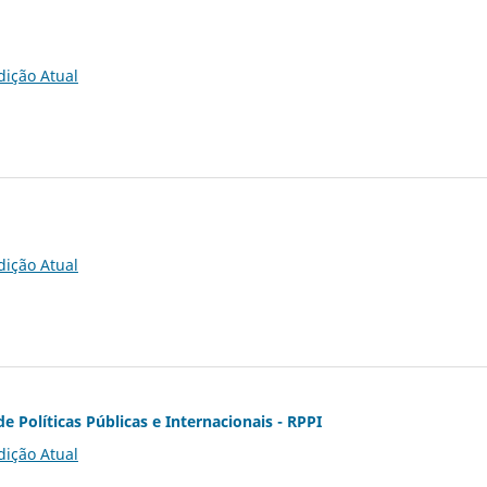
dição Atual
dição Atual
de Políticas Públicas e Internacionais - RPPI
dição Atual