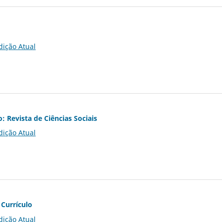
dição Atual
o: Revista de Ciências Sociais
dição Atual
 Currículo
dição Atual