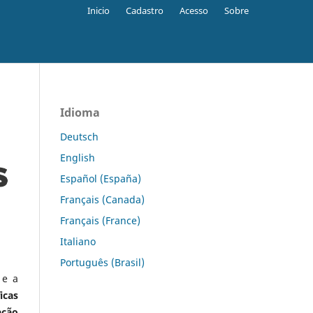
Inicio
Cadastro
Acesso
Sobre
Idioma
Deutsch
English
Español (España)
Français (Canada)
Français (France)
Italiano
Português (Brasil)
 e a
icas
ação