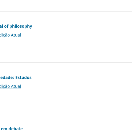
al of philosophy
dição Atual
iedade: Estudos
dição Atual
 em debate