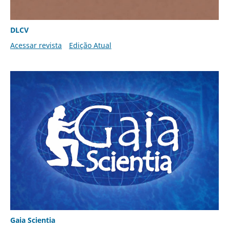
DLCV
Acessar revista
Edição Atual
Gaia Scientia