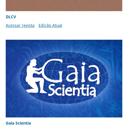
DLCV
Acessar revista
Edição Atual
Gaia Scientia