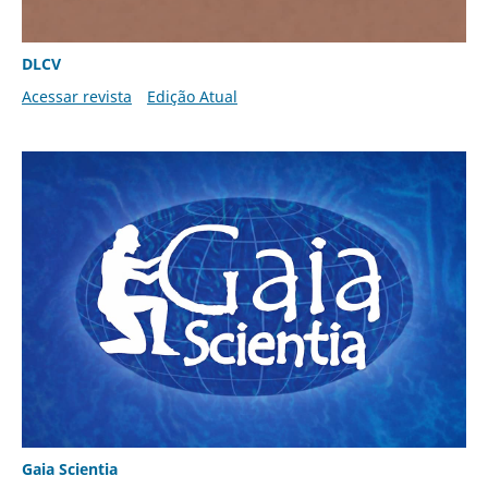
DLCV
Acessar revista
Edição Atual
Gaia Scientia