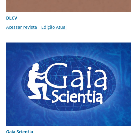
DLCV
Acessar revista
Edição Atual
Gaia Scientia