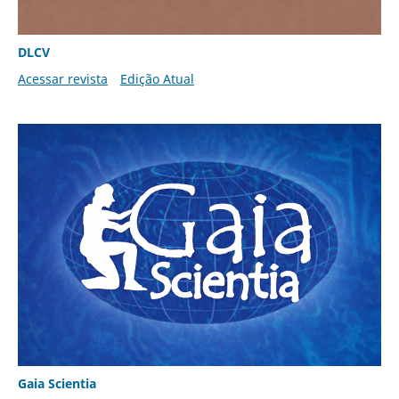
DLCV
Acessar revista
Edição Atual
Gaia Scientia